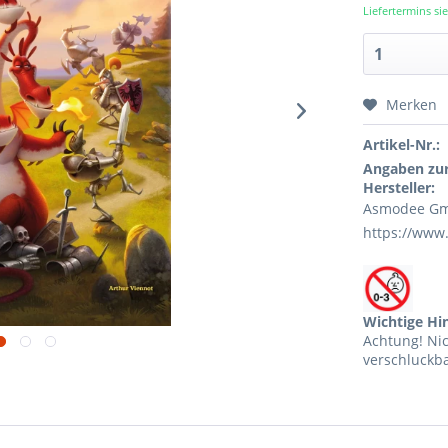
Liefertermins s
Merken
Artikel-Nr.:
Angaben zur
Hersteller:
Asmodee Gmb
https://www
Wichtige Hi
Achtung! Ni
verschluckba