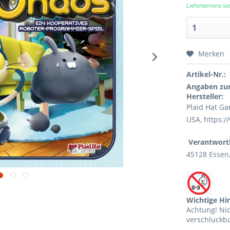
Liefertermins s
Merken
Artikel-Nr.:
Angaben zur
Hersteller:
Plaid Hat Ga
USA, https:
Verantwortl
45128 Essen
Wichtige Hi
Achtung! Ni
verschluckba