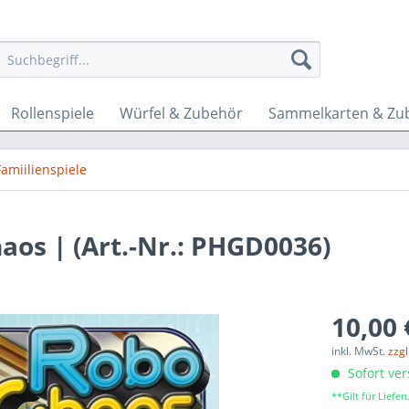
Rollenspiele
Würfel & Zubehör
Sammelkarten & Zu
Famiilienspiele
aos | (Art.-Nr.: PHGD0036)
10,00 
inkl. MwSt.
zzg
Sofort ver
**Gilt für Lief