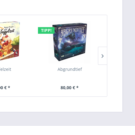
TIPP!
elzeit
Abgrundtief
J
00 € *
80,00 € *
3,