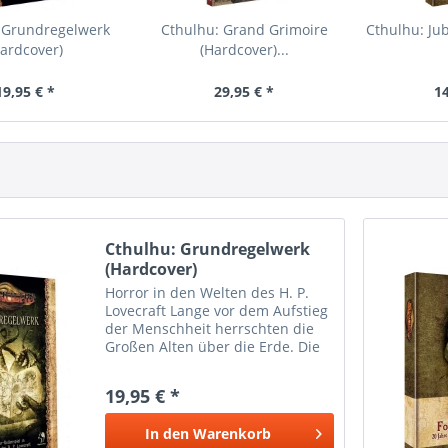
 Grundregelwerk
Cthulhu: Grand Grimoire
Cthulhu: Ju
Hardcover)
(Hardcover)...
19,95 € *
29,95 € *
14
Cthulhu: Grundregelwerk
(Hardcover)
Horror in den Welten des H. P.
Lovecraft Lange vor dem Aufstieg
der Menschheit herrschten die
Großen Alten über die Erde. Die
Spuren ihrer zyklopischen Städte
sind noch immer auf
19,95 € *
abgelegenen Inseln, vergraben
im Wüstensand und unter dem...
In den
Warenkorb