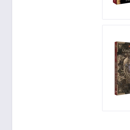
von
9,95 €
bis
29,95 €