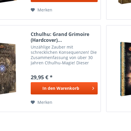
Merken
Cthulhu: Grand Grimoire
(Hardcover)...
Unzählige Zauber mit
schrecklichen Konsequenzen! Die
Zusammenfassung von über 30
Jahren Cthulhu-Magie! Dieser
Foliant enthält etwa 600
unterschiedlichste Zauber. Einige
29,95 € *
sind neu, die meisten wurden
jedoch aus den in über 30
In den
Warenkorb
Jahren...
Merken