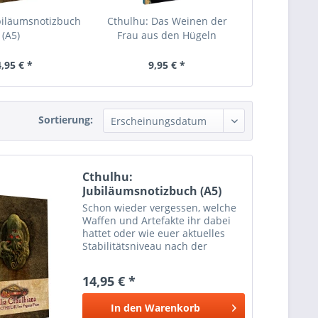
biläumsnotizbuch
Cthulhu: Das Weinen der
(A5)
Frau aus den Hügeln
,95 € *
9,95 € *
Sortierung:
Cthulhu:
Jubiläumsnotizbuch (A5)
Schon wieder vergessen, welche
Waffen und Artefakte ihr dabei
hattet oder wie euer aktuelles
Stabilitätsniveau nach der
Begegnung mit dem Großen
Alten neulich ist? Sollten euch
14,95 € *
diese Fragen umtreiben oder ihr
einfach nur ein schickes...
In den
Warenkorb