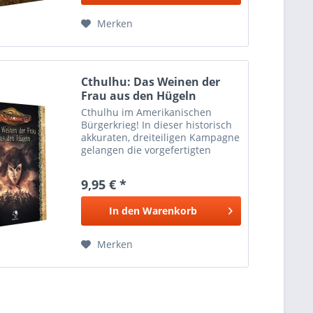
Merken
Cthulhu: Das Weinen der
Frau aus den Hügeln
Cthulhu im Amerikanischen
Bürgerkrieg! In dieser historisch
akkuraten, dreiteiligen Kampagne
gelangen die vorgefertigten
Investigatoren aus Europa an
Bord eines Kaperschiffs der
9,95 € *
Konföderation nach Virginia, wo
sie sich auf einer vom...
In den
Warenkorb
Merken