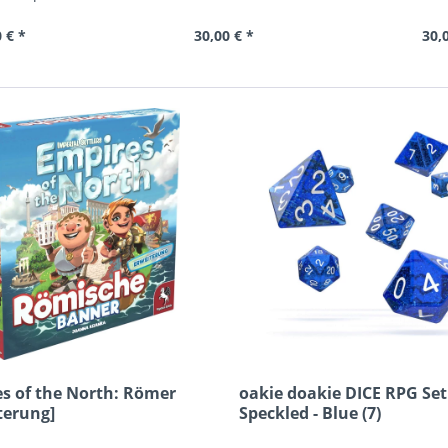
 € *
30,00 € *
30,
s of the North: Römer
oakie doakie DICE RPG Set
terung]
Speckled - Blue (7)