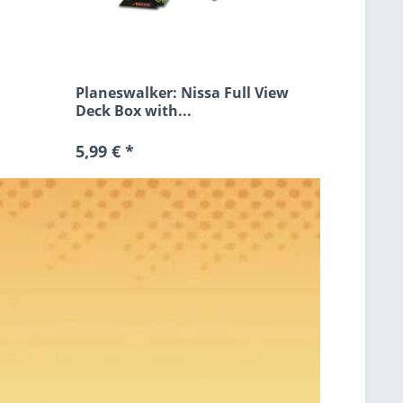
Planeswalker: Nissa Full View
Deck Box with...
5,99 € *