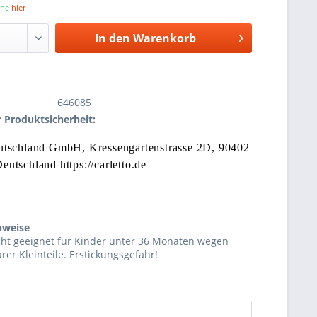
iehe
hier
In den
Warenkorb
646085
 Produktsicherheit:
eutschland GmbH,
Kressengartenstrasse 2
D, 90402
eutschland https://carletto.de
nweise
cht geeignet für Kinder unter 36 Monaten wegen
rer Kleinteile. Erstickungsgefahr!