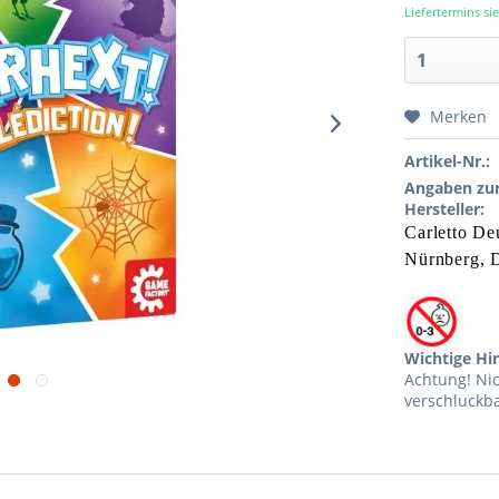
Liefertermins s
Merken
Artikel-Nr.:
Angaben zur
Hersteller:
Carletto D
Nürnberg,
D
Wichtige Hi
Achtung! Ni
verschluckba