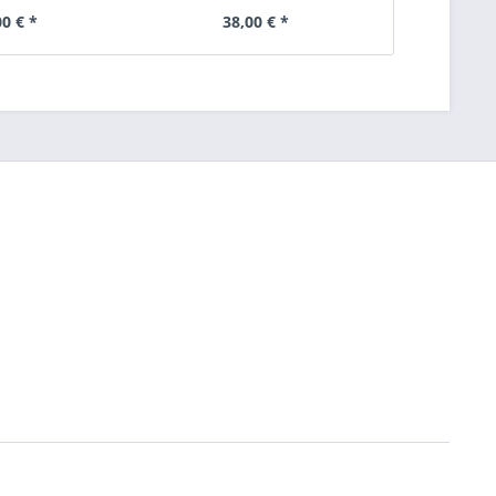
00 € *
38,00 € *
62