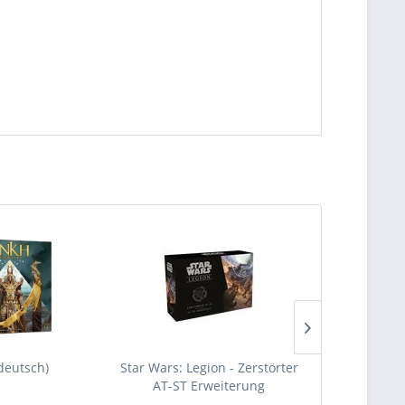
deutsch)
Star Wars: Legion - Zerstörter
Star Wars: Le
AT-ST Erweiterung
Bunker 