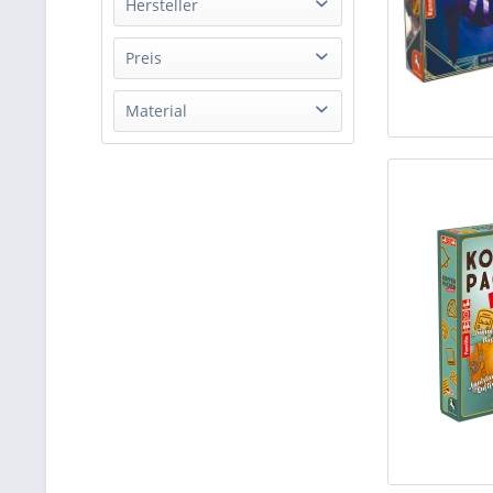
Hersteller
Abacusspiele
Preis
Amigo Spiele
Material
Asmodee
von
3,00 €
bis
87,00 €
CMON
Holz
Cocktail Games
Kunststoff
Days of Wonder
Pappe
Exploding Kittens
Fantasy Flight Games
Forbidden Games
Game Factory
Gigamic
Granna
HABA
Hans im Glück
HCM Kinzel
Huch & Friends