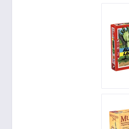
Hurrican
Kosmos
Le Scorpion Masque
Libellud
Ludonaute
Ludonova
Nice Game
Noris
Nsv
Pegasus Spiele
Plaid Hat Games
Ravensburger
Repro Production
Schmidt Spiele
Selecta
Space Cowboys
Zanzoon