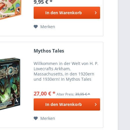
9,95 € *
In den
Warenkorb
Merken
Mythos Tales
Willkommen in der Welt von H. P.
Lovecrafts Arkham,
Massachusetts, in den 1920ern
und 1930ern! In Mythos Tales
erbittet Professor Henry
Armitage, Direktor der Orne
27,00 € *
Alter Preis:
39,95 € *
Library an der Miskatonic
University die Hilfe von bis zu
In den
Warenkorb
acht...
Merken