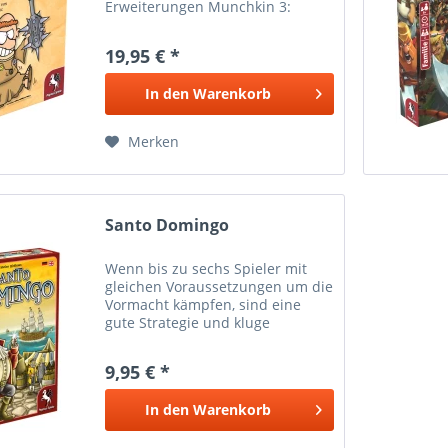
Erweiterungen Munchkin 3:
Beschwörungsfehler und
Munchkin 4: Rasende Rösser . -
19,95 € *
Durchstreife den Dungeon mit
der Rasse Gnome und der Klasse
In den
Warenkorb
Barde . - Stell...
Merken
Santo Domingo
Wenn bis zu sechs Spieler mit
gleichen Voraussetzungen um die
Vormacht kämpfen, sind eine
gute Strategie und kluge
Voraussicht der Schlüssel zum
Erfolg. In Santo Domingo haben
9,95 € *
alle Spieler das gleiche Set aus
acht Aktionskarten. Jede...
In den
Warenkorb