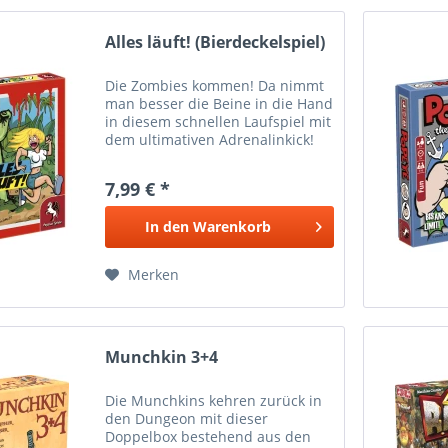
Alles läuft! (Bierdeckelspiel)
Die Zombies kommen! Da nimmt
man besser die Beine in die Hand
in diesem schnellen Laufspiel mit
dem ultimativen Adrenalinkick!
Durch erfolgreiches Würfel
können sich die Spieler auf dem
7,99 € *
gelegten Parkour stetig
voranbewegen. Sind sie...
In den
Warenkorb
Merken
Munchkin 3+4
Die Munchkins kehren zurück in
den Dungeon mit dieser
Doppelbox bestehend aus den