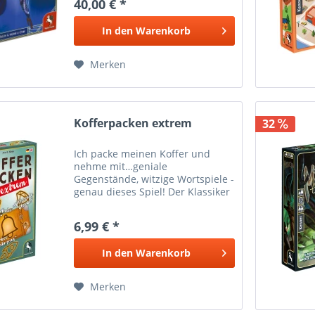
40,00 € *
Artistennummern zu begeistern.
Doch Einnahmen gibt es nur,
In den
Warenkorb
wenn es auch...
Merken
Kofferpacken extrem
32
Ich packe meinen Koffer und
nehme mit…geniale
Gegenstände, witzige Wortspiele -
genau dieses Spiel! Der Klassiker
„Ich packe meinen Koffer“ mit
neuem Twist: Wer erfindet die
6,99 € *
kreativsten Wortschöpfungen
und nutzt dabei die...
In den
Warenkorb
Merken