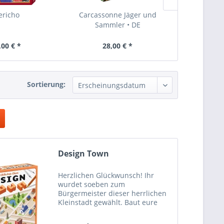
ericho
Carcassonne Jäger und
Munchkin
Sammler • DE
40
,00 € *
28,00 € *
18,
Sortierung:
Design Town
Herzlichen Glückwunsch! Ihr
wurdet soeben zum
Bürgermeister dieser herrlichen
Kleinstadt gewählt. Baut eure
Stadt aus und lasst sie gedeihen!
Ab 10 Jahren 1-4 Spieler