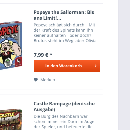
Popeye the Sailorman: Bis
ans Limit!...
Popeye schlägt sich durch… Mit
der Kraft des Spinats kann ihn
keiner aufhalten - oder doch?
Brutus steht im Weg, aber Olivia
ist an Popeyes Seite. Die Spieler
müssen mit Popeye soweit gehen
7,99 € *
wie möglich, um stark zu
punkten! Getränke in...
In den
Warenkorb
Merken
Castle Rampage (deutsche
Ausgabe)
Die Burg des Nachbarn war
schon immer ein Dorn im Auge
der Spieler, und befeuerte die