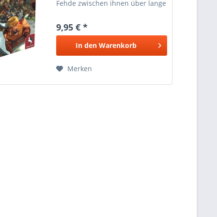
Fehde zwischen ihnen über lange
Zeit. Es ist an der Zeit, den Streit
ein für alle Mal zu entscheiden
9,95 € *
und die Festung dem Erdboden
gleich zu machen!...
In den
Warenkorb
Merken