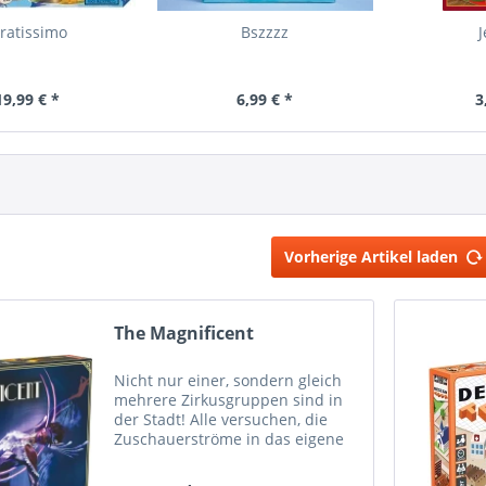
iratissimo
Bszzzz
J
19,99 € *
6,99 € *
3
Vorherige Artikel laden
The Magnificent
Nicht nur einer, sondern gleich
mehrere Zirkusgruppen sind in
der Stadt! Alle versuchen, die
Zuschauerströme in das eigene
Zelt zu locken und sie mit
eindrucksvollen