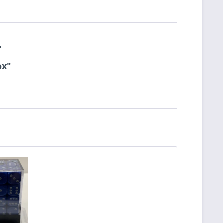
"
ox"