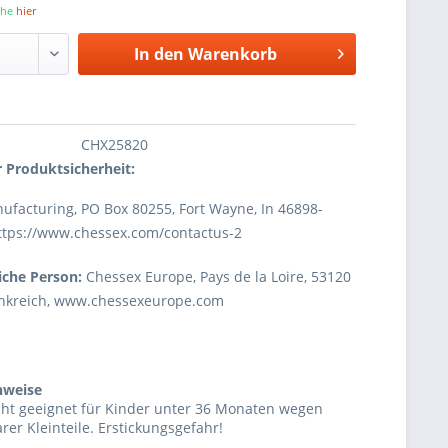
iehe
hier
In den
Warenkorb
CHX25820
 Produktsicherheit:
facturing, PO Box 80255, Fort Wayne, In 46898-
https://www.chessex.com/contactus-2
iche Person:
Chessex Europe, Pays de la Loire, 53120
rankreich, www.chessexeurope.com
nweise
cht geeignet für Kinder unter 36 Monaten wegen
rer Kleinteile. Erstickungsgefahr!