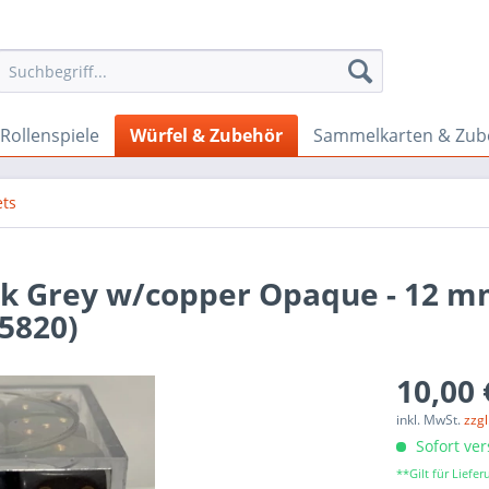
Rollenspiele
Würfel & Zubehör
Sammelkarten & Zub
ets
rk Grey w/copper Opaque - 12 m
25820)
10,00 
inkl. MwSt.
zzg
Sofort ver
**Gilt für Lief