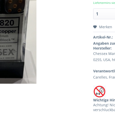
Liefertermins s
Merken
Artikel-Nr.:
Angaben zur
Hersteller:
Chessex Manu
0255, USA, 
Verantwortl
Carelles, F
Wichtige Hi
Achtung! Ni
verschluckba