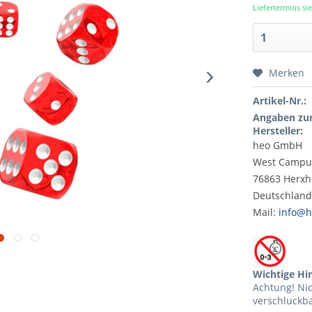
Liefertermins s
Merken
Artikel-Nr.:
Angaben zur
Hersteller:
heo GmbH
West Campu
76863 Herx
Deutschlan
Mail:
info@
Wichtige Hi
Achtung! Ni
verschluckba