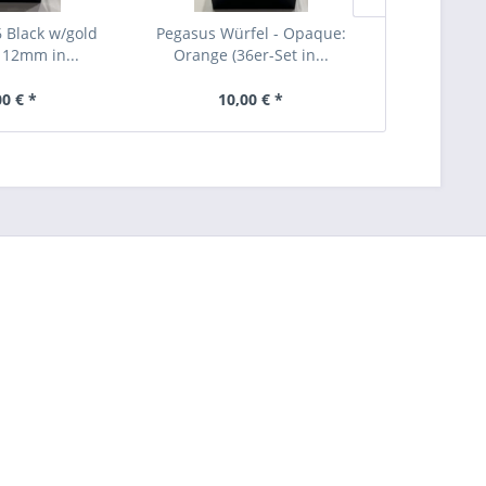
6 Black w/gold
Pegasus Würfel - Opaque:
Pegasus Wü
12mm in...
Orange (36er-Set in...
Gelb (36
00 € *
10,00 € *
10