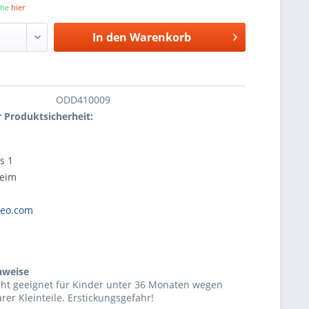
iehe
hier
In den
Warenkorb
ODD410009
 Produktsicherheit:
s 1
heim
d
heo.com
nweise
cht geeignet für Kinder unter 36 Monaten wegen
rer Kleinteile. Erstickungsgefahr!