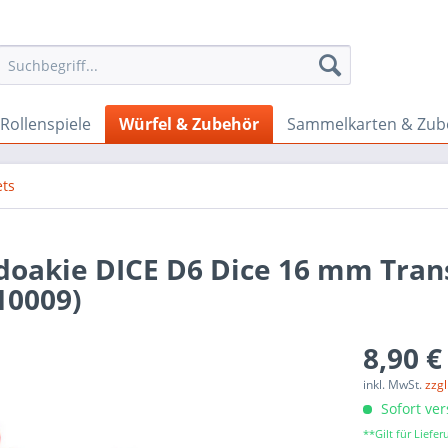
Rollenspiele
Würfel & Zubehör
Sammelkarten & Zub
ets
 doakie DICE D6 Dice 16 mm Trans
10009)
8,90 €
inkl. MwSt.
zzg
Sofort ver
**Gilt für Lief