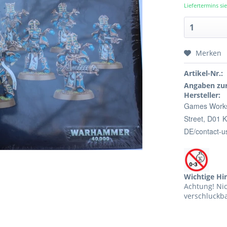
Liefertermins s
Merken
Artikel-Nr.:
Angaben zur
Hersteller:
Games Worksh
Street,
D01 K
DE/contact-u
Wichtige Hi
Achtung! Ni
verschluckba