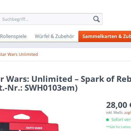
Rollenspiele
Würfel & Zubehör
Sammelkarten & Zu
Star Wars Unlimited
r Wars: Unlimited – Spark of Reb
rt.-Nr.: SWH0103em)
28,00 
inkl. MwSt.
zzg
Sofort ver
**Gilt für Lief