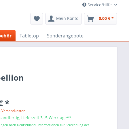
Service/Hilfe
Mein Konto
0,00 € *
behör
Tabletop
Sonderangebote
ellion
€ *
l. Versandkosten
sandfertig, Lieferzeit 3 -5 Werktage**
erungen nach Deutschland. Informationen zur Berechnung des