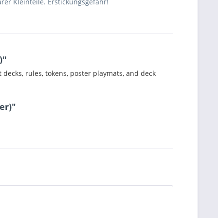
rer Kleinteile. Erstickungsgefahr!
)"
t decks, rules, tokens, poster playmats, and deck
er)"