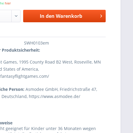
iehe
hier
In den
Warenkorb
SWH0103em
 Produktsicherheit:
ht Games, 1995 County Road B2 West, Roseville, MN
d States of America,
.fantasyflightgames.com/
iche Person:
Asmodee GmbH, Friedrichstraße 47,
, Deutschland, https://www.asmodee.de/
nweise
cht geeignet für Kinder unter 36 Monaten wegen