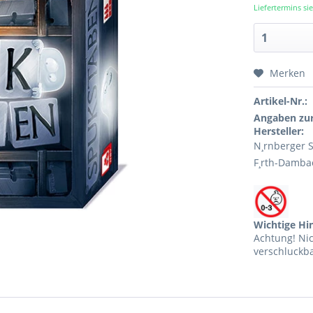
Liefertermins s
Merken
Artikel-Nr.:
Angaben zur
Hersteller:
N¸rnberger S
F¸rth-Damba
Wichtige Hi
Achtung! Ni
verschluckba